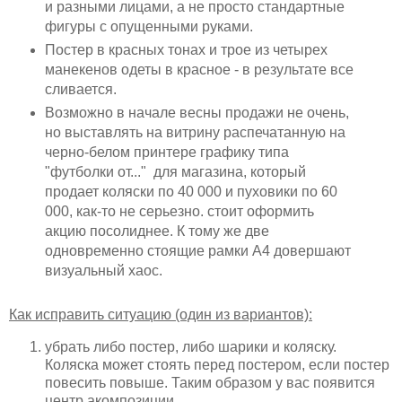
и разными лицами, а не просто стандартные
фигуры с опущенными руками.
Постер в красных тонах и трое из четырех
манекенов одеты в красное - в результате все
сливается.
Возможно в начале весны продажи не очень,
но выставлять на витрину распечатанную на
черно-белом принтере графику типа
"футболки от..." для магазина, который
продает коляски по 40 000 и пуховики по 60
000, как-то не серьезно. стоит оформить
акцию посолиднее. К тому же две
одновременно стоящие рамки А4 довершают
визуальный хаос.
Как исправить ситуацию (один из вариантов):
убрать либо постер, либо шарики и коляску.
Коляска может стоять перед постером, если постер
повесить повыше. Таким образом у вас появится
центр акомпозиции