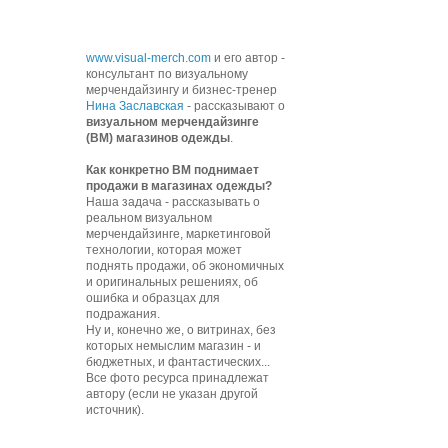
www.visual-merch.com
и его автор -
консультант по визуальному
мерчендайзингу и бизнес-тренер
Нина Заславская
- рассказывают о
визуальном мерчендайзинге
(ВМ) магазинов одежды
.
К
ак конкретно ВМ поднимает
продажи в магазинах одежды?
Наша задача - рассказывать о
реальном визуальном
мерчендайзинге, маркетинговой
технологии, которая может
поднять продажи, об экономичных
и оригинальных решениях, об
ошибка и образцах для
подражания.
Ну и, конечно же, о витринах, без
которых немыслим магазин - и
бюджетных, и фантастических...
Все фото ресурса принадлежат
автору (если не указан другой
источник).