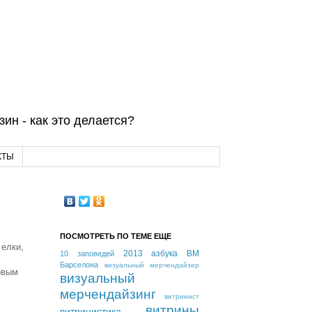
ин - как это делается?
КТЫ
ПОСМОТРЕТЬ ПО ТЕМЕ ЕЩЕ
 елки,
2013
азбука ВМ
10 заповедей
Барселона
визуальный мерчендайзер
овым
визуальный
мерчендайзинг
витринист
витрины
витринистика