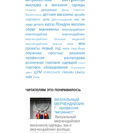
выкладка в магазине одежды
декорации
Гонконг
День Святого
детские магазины
дизайн
Валентина
торгового зала
как не
Дюссельдорф
Лондон
курсы
магазин
надо делать
манекены
обуви
мерчандайзинг
мерчендайзер
мерчендайзинг
мерчендайзинг базовых моделей
мои
мерчендайзинг класса люкс
проекты
Новый год
ноги
Нью-Йорк
обучение
простые решения
профессия
распродажа
розничная торговля одеждой
стол
торговое оборудование
Хэллоуин
ЦУМ
Helsinki
Liberty
цвет
EUROSHOP
sale
Zara
ЧИТАТЕЛЯМ ЭТО ПОНРАВИЛОСЬ
ВИЗУАЛЬНЫЙ
МЕРЧЕНДАЙЗИН
Г - профессия
"витринист"
Визуальный
мерчендайзинг
магазинов одежды, как и
мерчендайзинг вообще,