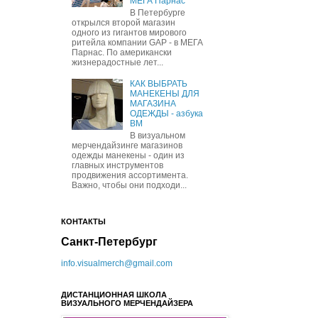
МЕГА Парнас
В Петербурге
открылся второй магазин
одного из гигантов мирового
ритейла компании GAP - в МЕГА
Парнас. По американски
жизнерадостные лет...
КАК ВЫБРАТЬ
МАНЕКЕНЫ ДЛЯ
МАГАЗИНА
ОДЕЖДЫ - азбука
ВМ
В визуальном
мерчендайзинге магазинов
одежды манекены - один из
главных инструментов
продвижения ассортимента.
Важно, чтобы они подходи...
КОНТАКТЫ
Санкт-Петербург
info.visualmerch@gmail.com
ДИСТАНЦИОННАЯ ШКОЛА
ВИЗУАЛЬНОГО МЕРЧЕНДАЙЗЕРА