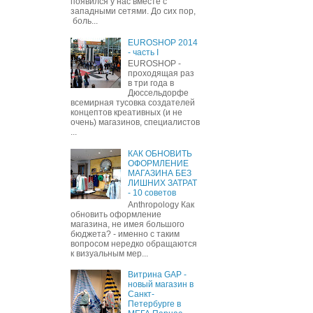
появился у нас вместе с
западными сетями. До сих пор,
боль...
EUROSHOP 2014
- часть I
EUROSHOP -
проходящая раз
в три года в
Дюссельдорфе
всемирная тусовка создателей
концептов креативных (и не
очень) магазинов, специалистов
...
КАК ОБНОВИТЬ
ОФОРМЛЕНИЕ
МАГАЗИНА БЕЗ
ЛИШНИХ ЗАТРАТ
- 10 советов
Anthropology Как
обновить оформление
магазина, не имея большого
бюджета? - именно с таким
вопросом нередко обращаются
к визуальным мер...
Витрина GAP -
новый магазин в
Санкт-
Петербурге в