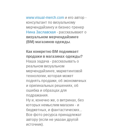
www.visual-merch.com
и его автор -
консультант по визуальному
мерчендайзингу и бизнес-тренер
Нина Заславская
- рассказывают о
визуальном мерчендайзинге
(ВМ) магазинов одежды
.
К
ак конкретно ВМ поднимает
продажи в магазинах одежды?
Наша задача - рассказывать о
реальном визуальном
мерчендайзинге, маркетинговой
технологии, которая может
поднять продажи, об экономичных
и оригинальных решениях, об
ошибка и образцах для
подражания.
Ну и, конечно же, о витринах, без
которых немыслим магазин - и
бюджетных, и фантастических...
Все фото ресурса принадлежат
автору (если не указан другой
источник).