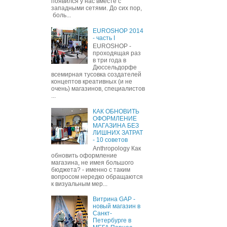
появился у нас вместе с
западными сетями. До сих пор,
боль...
EUROSHOP 2014
- часть I
EUROSHOP -
проходящая раз
в три года в
Дюссельдорфе
всемирная тусовка создателей
концептов креативных (и не
очень) магазинов, специалистов
...
КАК ОБНОВИТЬ
ОФОРМЛЕНИЕ
МАГАЗИНА БЕЗ
ЛИШНИХ ЗАТРАТ
- 10 советов
Anthropology Как
обновить оформление
магазина, не имея большого
бюджета? - именно с таким
вопросом нередко обращаются
к визуальным мер...
Витрина GAP -
новый магазин в
Санкт-
Петербурге в