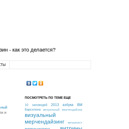
ин - как это делается?
КТЫ
ПОСМОТРЕТЬ ПО ТЕМЕ ЕЩЕ
2013
азбука ВМ
10 заповедей
ьный
Барселона
визуальный мерчендайзер
ли и
визуальный
мерчендайзинг
витринист
витрины
витринистика