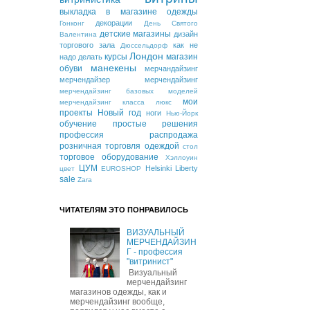
выкладка в магазине одежды
декорации
Гонконг
День Святого
детские магазины
дизайн
Валентина
торгового зала
как не
Дюссельдорф
Лондон
курсы
магазин
надо делать
манекены
обуви
мерчандайзинг
мерчендайзер
мерчендайзинг
мерчендайзинг базовых моделей
мои
мерчендайзинг класса люкс
проекты
Новый год
ноги
Нью-Йорк
обучение
простые решения
профессия
распродажа
розничная торговля одеждой
стол
торговое оборудование
Хэллоуин
ЦУМ
Helsinki
Liberty
цвет
EUROSHOP
sale
Zara
ЧИТАТЕЛЯМ ЭТО ПОНРАВИЛОСЬ
ВИЗУАЛЬНЫЙ
МЕРЧЕНДАЙЗИН
Г - профессия
"витринист"
Визуальный
мерчендайзинг
магазинов одежды, как и
мерчендайзинг вообще,