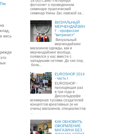
18.00) Санкт-Петербург
The
фотоочет о проведенном
семинаре практический
семинар Нины Зас лавской за...
ВИЗУАЛЬНЫЙ
на
МЕРЧЕНДАЙЗИН
склад,
Г - профессия
"витринист"
те весь
Визуальный
мерчендайзинг
магазинов одежды, как и
прежде
мерчендайзинг вообще,
появился у нас вместе с
 это
западными сетями. До сих пор,
вых
боль...
EUROSHOP 2014
- часть I
EUROSHOP -
проходящая раз
в три года в
Дюссельдорфе
всемирная тусовка создателей
концептов креативных (и не
очень) магазинов, специалистов
...
КАК ОБНОВИТЬ
ОФОРМЛЕНИЕ
МАГАЗИНА БЕЗ