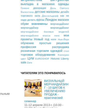
выкладка в магазине одежды
декорации
Гонконг
День Святого
детские магазины
дизайн
Валентина
торгового зала
как не
Дюссельдорф
Лондон
курсы
магазин
надо делать
манекены
обуви
мерчандайзинг
мерчендайзер
мерчендайзинг
мерчендайзинг базовых моделей
мои
мерчендайзинг класса люкс
проекты
Новый год
ноги
Нью-Йорк
обучение
простые решения
профессия
распродажа
розничная торговля одеждой
стол
торговое оборудование
Хэллоуин
ЦУМ
Helsinki
Liberty
цвет
EUROSHOP
sale
Zara
ЧИТАТЕЛЯМ ЭТО ПОНРАВИЛОСЬ
ВИЗУАЛЬНЫЙ
МЕРЧАНДАЙЗИН
Г - 10 ШАГОВ К
УВЕЛИЧЕНИЮ
альным
ПРОДАЖ -
практический
семинар
11-12 апреля 2013 г. (10.00 -