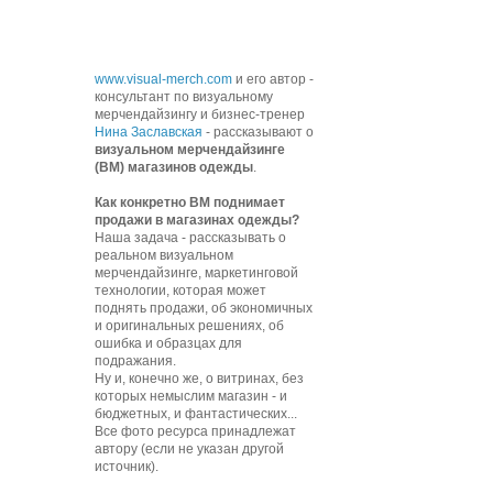
www.visual-merch.com
и его автор -
консультант по визуальному
мерчендайзингу и бизнес-тренер
Нина Заславская
- рассказывают о
визуальном мерчендайзинге
(ВМ) магазинов одежды
.
К
ак конкретно ВМ поднимает
продажи в магазинах одежды?
Наша задача - рассказывать о
реальном визуальном
мерчендайзинге, маркетинговой
технологии, которая может
поднять продажи, об экономичных
и оригинальных решениях, об
ошибка и образцах для
подражания.
Ну и, конечно же, о витринах, без
которых немыслим магазин - и
бюджетных, и фантастических...
Все фото ресурса принадлежат
автору (если не указан другой
источник).