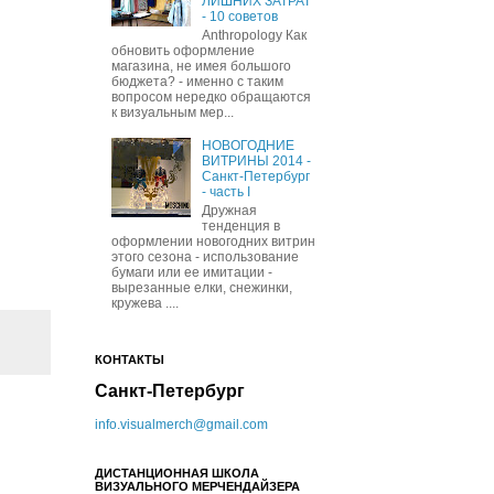
ЛИШНИХ ЗАТРАТ
- 10 советов
Anthropology Как
обновить оформление
магазина, не имея большого
бюджета? - именно с таким
вопросом нередко обращаются
к визуальным мер...
НОВОГОДНИЕ
ВИТРИНЫ 2014 -
Санкт-Петербург
- часть I
Дружная
тенденция в
оформлении новогодних витрин
этого сезона - использование
бумаги или ее имитации -
вырезанные елки, снежинки,
кружева ....
КОНТАКТЫ
Санкт-Петербург
info.visualmerch@gmail.com
ДИСТАНЦИОННАЯ ШКОЛА
ВИЗУАЛЬНОГО МЕРЧЕНДАЙЗЕРА