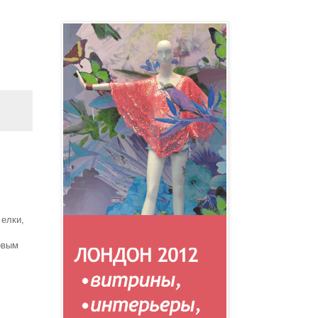
 елки,
овым