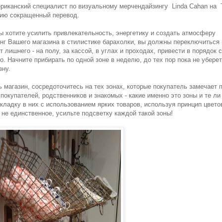
мериканский специалист по визуальному мерчендайзингу Linda Cahan на
ию сокращенный перевод.
ы хотите усилить привлекательность, энергетику и создать атмосферу
инг Вашего магазина в стилистике барахолки, вы должны переключиться 
лишнего - на полу, за кассой, в углах и проходах, привести в порядок 
о. Начните прибирать по одной зоне в неделю, до тех пор пока не убере
зну.
 магазин, сосредоточитесь на тех зонах, которые покупатель замечает 
покупателей, родственников и знакомых - какие именно это зоны и те ли
ладку в них с использованием ярких товаров, используя принцип цвето
 не единственное, усильте подсветку каждой такой зоны!