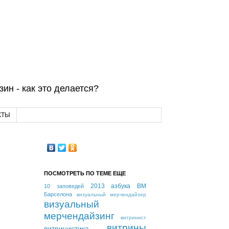
ин - как это делается?
КТЫ
ПОСМОТРЕТЬ ПО ТЕМЕ ЕЩЕ
2013
азбука ВМ
10 заповедей
Барселона
визуальный мерчендайзер
визуальный
мерчендайзинг
витринист
витрины
витринистика