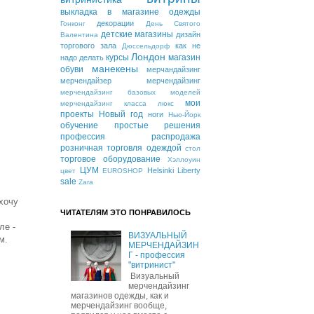
выкладка в магазине одежды
декорации
Гонконг
День Святого
детские магазины
дизайн
Валентина
торгового зала
как не
Дюссельдорф
Лондон
курсы
магазин
надо делать
манекены
обуви
мерчандайзинг
мерчендайзер
мерчендайзинг
мерчендайзинг базовых моделей
мои
мерчендайзинг класса люкс
проекты
Новый год
ноги
Нью-Йорк
обучение
простые решения
профессия
распродажа
розничная торговля одеждой
стол
торговое оборудование
Хэллоуин
ЦУМ
Helsinki
Liberty
цвет
EUROSHOP
sale
Zara
хочу
ЧИТАТЕЛЯМ ЭТО ПОНРАВИЛОСЬ
ле -
ВИЗУАЛЬНЫЙ
м.
МЕРЧЕНДАЙЗИН
Г - профессия
"витринист"
Визуальный
мерчендайзинг
магазинов одежды, как и
мерчендайзинг вообще,