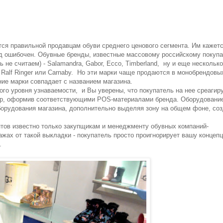
ся правильной продавцам обуви среднего ценового сегмента. Им кажетс
од ошибочен. Обувные бренды, известные массовому российскому покуп
 не считаем) - Salamandra, Gabor, Ecco, Timberland, ну и еще несколько
 Ralf Ringer или Carnaby. Но эти марки чаще продаются в монобрендовы
ние марки совпадает с названием магазина.
го уровня узнаваемости, и Вы уверены, что покупатель на нее среагиру
ер, оформив соответствующими POS-материалами бренда. Оборудовани
оборудования магазина, дополнительно выделяя зону на общем фоне, со
нтов известно только закупщикам и менеджменту обувных компаний-
ажах от такой выкладки - покупатель просто проигнорирует вашу концепц
.