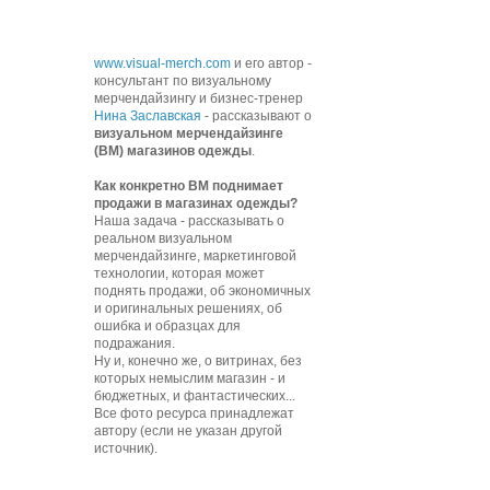
www.visual-merch.com
и его автор -
консультант по визуальному
мерчендайзингу и бизнес-тренер
Нина Заславская
- рассказывают о
визуальном мерчендайзинге
(ВМ) магазинов одежды
.
К
ак конкретно ВМ поднимает
продажи в магазинах одежды?
Наша задача - рассказывать о
реальном визуальном
мерчендайзинге, маркетинговой
технологии, которая может
поднять продажи, об экономичных
и оригинальных решениях, об
ошибка и образцах для
подражания.
Ну и, конечно же, о витринах, без
которых немыслим магазин - и
бюджетных, и фантастических...
Все фото ресурса принадлежат
автору (если не указан другой
источник).