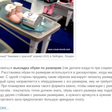
ый "банками с краской" корнер UGG в Selfrigies, Лондон
зоваться
выкладка обуви по размерам
(так делали когда-то при социал
 Расстановка обуви по размерам используется в дискаунтерах, когда ма
ми. С одной стороны продавец таким образом маскирует нехватку размер
орый сразу направляется к оборудованию с его размером, ему не требуе
 При планировке магазина такого формата важно, чтобы навигация с ра
пособа - покупатель точно должен знать, обувь какого размера ему подо
жду двумя стойками с разными размерами, а нужного артикула в нужном
 торгового зала предполагает большую арендную плату.
RE...