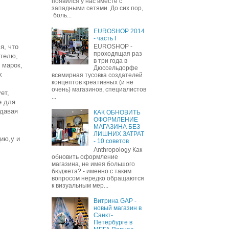
появился у нас вместе с
западными сетями. До сих пор,
боль...
EUROSHOP 2014
- часть I
я, что
EUROSHOP -
проходящая раз
ателю,
в три года в
 марок,
Дюссельдорфе
х
всемирная тусовка создателей
концептов креативных (и не
очень) магазинов, специалистов
ет,
...
е для
здавая
КАК ОБНОВИТЬ
ОФОРМЛЕНИЕ
МАГАЗИНА БЕЗ
ЛИШНИХ ЗАТРАТ
ию,у и
- 10 советов
Anthropology Как
обновить оформление
магазина, не имея большого
бюджета? - именно с таким
вопросом нередко обращаются
к визуальным мер...
Витрина GAP -
новый магазин в
Санкт-
Петербурге в