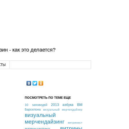
ин - как это делается?
КТЫ
ПОСМОТРЕТЬ ПО ТЕМЕ ЕЩЕ
2013
азбука ВМ
10 заповедей
Барселона
визуальный мерчендайзер
визуальный
мерчендайзинг
витринист
витрины
витринистика