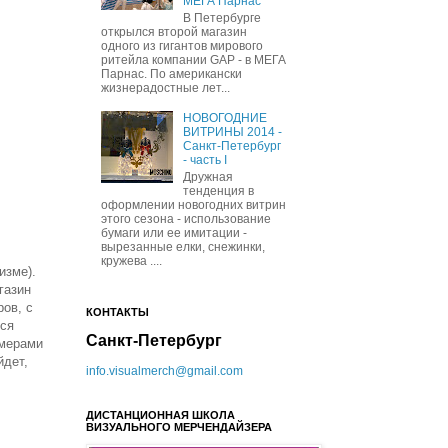
МЕГА Парнас
В Петербурге
открылся второй магазин
одного из гигантов мирового
ритейла компании GAP - в МЕГА
Парнас. По американски
жизнерадостные лет...
НОВОГОДНИЕ
ВИТРИНЫ 2014 -
Санкт-Петербург
- часть I
Дружная
тенденция в
оформлении новогодних витрин
этого сезона - использование
бумаги или ее имитации -
вырезанные елки, снежинки,
кружева ....
изме).
газин
ов, с
КОНТАКТЫ
тся
Санкт-Петербург
змерами
йдет,
info.visualmerch@gmail.com
ДИСТАНЦИОННАЯ ШКОЛА
ВИЗУАЛЬНОГО МЕРЧЕНДАЙЗЕРА