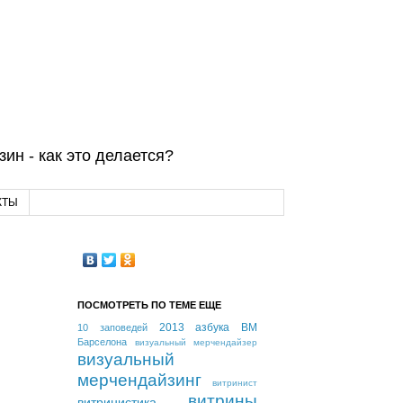
ин - как это делается?
КТЫ
ПОСМОТРЕТЬ ПО ТЕМЕ ЕЩЕ
2013
азбука ВМ
10 заповедей
Барселона
визуальный мерчендайзер
визуальный
мерчендайзинг
витринист
витрины
витринистика