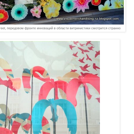
street, передовом фронте инноваций в области витринистики смотрится странно