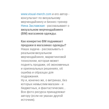
www.visual-merch.com
и его автор -
консультант по визуальному
мерчендайзингу и бизнес-тренер
Нина Заславская
- рассказывают о
визуальном мерчендайзинге
(ВМ) магазинов одежды
.
К
ак конкретно ВМ поднимает
продажи в магазинах одежды?
Наша задача - рассказывать о
реальном визуальном
мерчендайзинге, маркетинговой
технологии, которая может
поднять продажи, об экономичных
и оригинальных решениях, об
ошибка и образцах для
подражания.
Ну и, конечно же, о витринах, без
которых немыслим магазин - и
бюджетных, и фантастических...
Все фото ресурса принадлежат
автору (если не указан другой
источник).