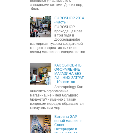
появился у нас вместе с
западными сетями. До сих пор,
боль...
EUROSHOP 2014
- часть I
EUROSHOP -
проходящая раз
в три года в
Дюссельдорфе
всемирная тусовка создателей
концептов креативных (и не
очень) магазинов, специалистов
...
КАК ОБНОВИТЬ
ОФОРМЛЕНИЕ
МАГАЗИНА БЕЗ
ЛИШНИХ ЗАТРАТ
- 10 советов
Anthropology Как
обновить оформление
магазина, не имея большого
бюджета? - именно с таким
вопросом нередко обращаются
к визуальным мер...
Витрина GAP -
новый магазин в
Санкт-
Петербурге в