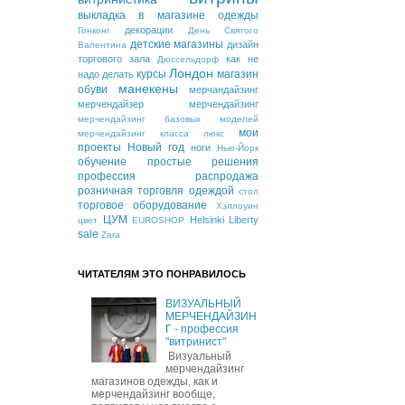
выкладка в магазине одежды
декорации
Гонконг
День Святого
детские магазины
дизайн
Валентина
торгового зала
как не
Дюссельдорф
Лондон
курсы
магазин
надо делать
манекены
обуви
мерчандайзинг
мерчендайзер
мерчендайзинг
мерчендайзинг базовых моделей
мои
мерчендайзинг класса люкс
проекты
Новый год
ноги
Нью-Йорк
обучение
простые решения
профессия
распродажа
розничная торговля одеждой
стол
торговое оборудование
Хэллоуин
ЦУМ
Helsinki
Liberty
цвет
EUROSHOP
sale
Zara
ЧИТАТЕЛЯМ ЭТО ПОНРАВИЛОСЬ
ВИЗУАЛЬНЫЙ
МЕРЧЕНДАЙЗИН
Г - профессия
"витринист"
Визуальный
мерчендайзинг
магазинов одежды, как и
мерчендайзинг вообще,