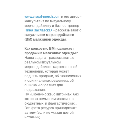
www.visual-merch.com
и его автор -
консультант по визуальному
мерчендайзингу и бизнес-тренер
Нина Заславская
- рассказывают о
визуальном мерчендайзинге
(ВМ) магазинов одежды
.
К
ак конкретно ВМ поднимает
продажи в магазинах одежды?
Наша задача - рассказывать о
реальном визуальном
мерчендайзинге, маркетинговой
технологии, которая может
поднять продажи, об экономичных
и оригинальных решениях, об
ошибка и образцах для
подражания.
Ну и, конечно же, о витринах, без
которых немыслим магазин - и
бюджетных, и фантастических...
Все фото ресурса принадлежат
автору (если не указан другой
источник).