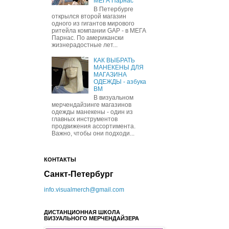
МЕГА Парнас
В Петербурге
открылся второй магазин
одного из гигантов мирового
ритейла компании GAP - в МЕГА
Парнас. По американски
жизнерадостные лет...
КАК ВЫБРАТЬ
МАНЕКЕНЫ ДЛЯ
МАГАЗИНА
ОДЕЖДЫ - азбука
ВМ
В визуальном
мерчендайзинге магазинов
одежды манекены - один из
главных инструментов
продвижения ассортимента.
Важно, чтобы они подходи...
КОНТАКТЫ
Санкт-Петербург
info.visualmerch@gmail.com
ДИСТАНЦИОННАЯ ШКОЛА
ВИЗУАЛЬНОГО МЕРЧЕНДАЙЗЕРА