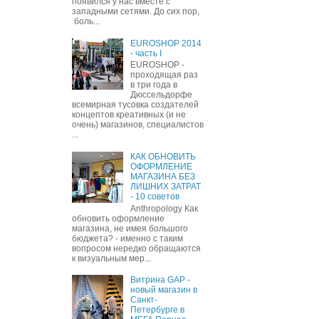
появился у нас вместе с
западными сетями. До сих пор,
боль...
EUROSHOP 2014
- часть I
EUROSHOP -
проходящая раз
в три года в
Дюссельдорфе
всемирная тусовка создателей
концептов креативных (и не
очень) магазинов, специалистов
...
КАК ОБНОВИТЬ
ОФОРМЛЕНИЕ
МАГАЗИНА БЕЗ
ЛИШНИХ ЗАТРАТ
- 10 советов
Anthropology Как
обновить оформление
магазина, не имея большого
бюджета? - именно с таким
вопросом нередко обращаются
к визуальным мер...
Витрина GAP -
новый магазин в
Санкт-
Петербурге в