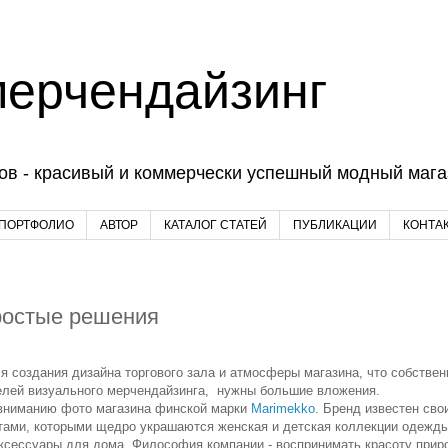
мерчендайзинг
ов - красивый и коммерчески успешный модный магаз
 ПОРТФОЛИО
АВТОР
КАТАЛОГ СТАТЕЙ
ПУБЛИКАЦИИ
КОНТА
остые решения
я создания дизайна торгового зала и атмосферы магазина, что собствен
целей визуального мерчендайзинга, нужны большие вложения.
вниманию фото магазина финской марки
Marimekko
. Бренд известен сво
тами, которыми щедро украшаются женская и детская коллекции одежды
аксессуары для дома. Философия компании - воспринимать красоту прир