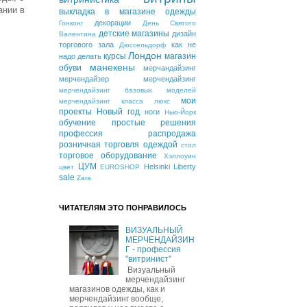
ании в
выкладка в магазине одежды
декорации
Гонконг
День Святого
детские магазины
дизайн
Валентина
торгового зала
как не
Дюссельдорф
Лондон
курсы
магазин
надо делать
манекены
обуви
мерчандайзинг
мерчендайзер
мерчендайзинг
мерчендайзинг базовых моделей
мои
мерчендайзинг класса люкс
проекты
Новый год
ноги
Нью-Йорк
обучение
простые решения
профессия
распродажа
розничная торговля одеждой
стол
торговое оборудование
Хэллоуин
ЦУМ
Helsinki
Liberty
цвет
EUROSHOP
sale
Zara
ЧИТАТЕЛЯМ ЭТО ПОНРАВИЛОСЬ
ВИЗУАЛЬНЫЙ
МЕРЧЕНДАЙЗИН
Г - профессия
"витринист"
Визуальный
мерчендайзинг
магазинов одежды, как и
мерчендайзинг вообще,