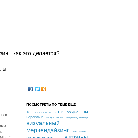
ин - как это делается?
КТЫ
ПОСМОТРЕТЬ ПО ТЕМЕ ЕЩЕ
2013
азбука ВМ
10 заповедей
но и
Барселона
визуальный мерчендайзер
визуальный
ими
мерчендайзинг
,
витринист
витрины
оды, с
витринистика